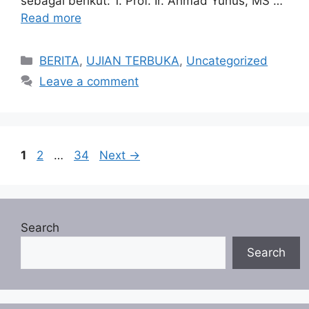
sebagai berikut: 1. Prof. Ir. Ahmad Yunus, MS …
Read more
Categories
BERITA
,
UJIAN TERBUKA
,
Uncategorized
Leave a comment
Page
Page
Page
1
2
…
34
Next
→
Search
Search