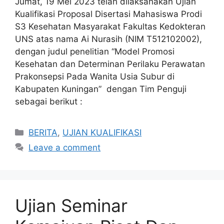
Jumat, 19 Mei 2023 telah dilaksanakan Ujian
Kualifikasi Proposal Disertasi Mahasiswa Prodi
S3 Kesehatan Masyarakat Fakultas Kedokteran
UNS atas nama Ai Nurasih (NIM T512102002),
dengan judul penelitian “Model Promosi
Kesehatan dan Determinan Perilaku Perawatan
Prakonsepsi Pada Wanita Usia Subur di
Kabupaten Kuningan” dengan Tim Penguji
sebagai berikut :
Categories
BERITA
,
UJIAN KUALIFIKASI
Leave a comment
Ujian Seminar