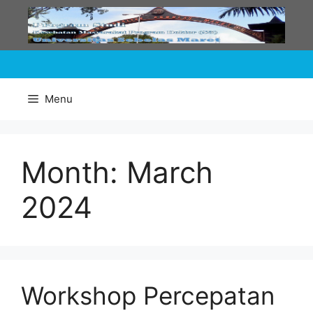
Skip
to
content
Menu
Month:
March
2024
Workshop Percepatan