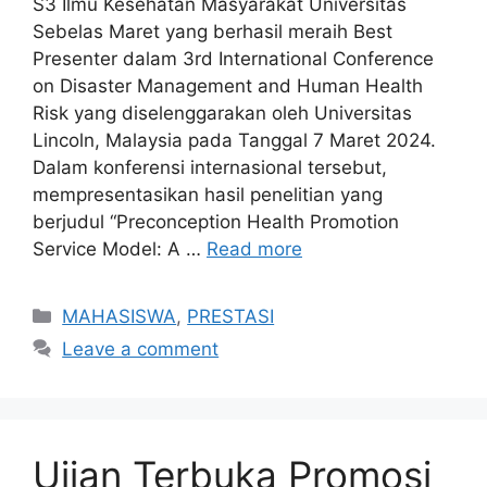
S3 Ilmu Kesehatan Masyarakat Universitas
Sebelas Maret yang berhasil meraih Best
Presenter dalam 3rd International Conference
on Disaster Management and Human Health
Risk yang diselenggarakan oleh Universitas
Lincoln, Malaysia pada Tanggal 7 Maret 2024.
Dalam konferensi internasional tersebut,
mempresentasikan hasil penelitian yang
berjudul “Preconception Health Promotion
Service Model: A …
Read more
Categories
MAHASISWA
,
PRESTASI
Leave a comment
Ujian Terbuka Promosi