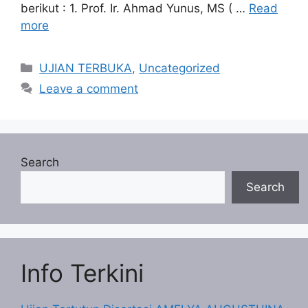
berikut : 1. Prof. Ir. Ahmad Yunus, MS ( …
Read
more
Categories
UJIAN TERBUKA
,
Uncategorized
Leave a comment
Search
Search
Info Terkini