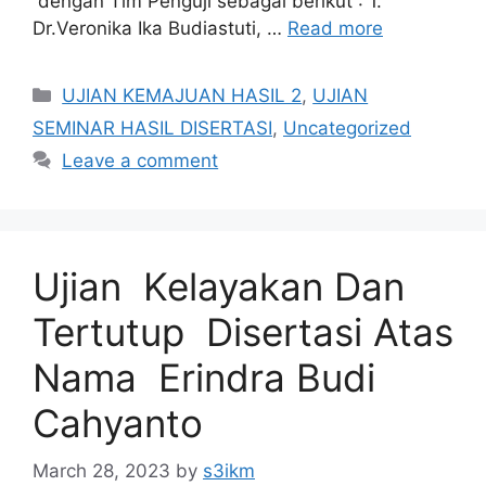
dengan Tim Penguji sebagai berikut : 1.
Dr.Veronika Ika Budiastuti, …
Read more
Categories
UJIAN KEMAJUAN HASIL 2
,
UJIAN
SEMINAR HASIL DISERTASI
,
Uncategorized
Leave a comment
Ujian Kelayakan Dan
Tertutup Disertasi Atas
Nama Erindra Budi
Cahyanto
March 28, 2023
by
s3ikm