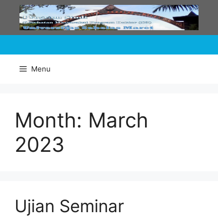
Skip
to
content
Menu
Month:
March
2023
Ujian Seminar