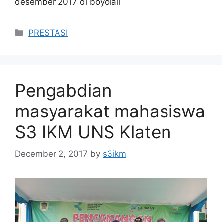
desember 2017 di boyolali
Categories
PRESTASI
Pengabdian
masyarakat mahasiswa
S3 IKM UNS Klaten
December 2, 2017
by
s3ikm