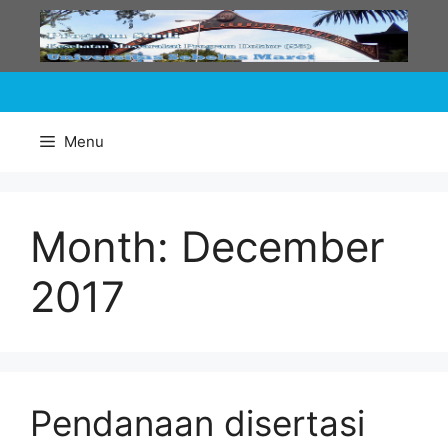
Skip
to
content
Menu
Month:
December
2017
Pendanaan disertasi