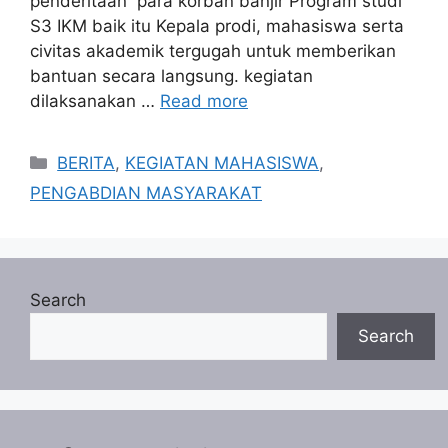
penderitaan para korban banjir Program studi
S3 IKM baik itu Kepala prodi, mahasiswa serta
civitas akademik tergugah untuk memberikan
bantuan secara langsung. kegiatan
dilaksanakan …
Read more
Categories
BERITA
,
KEGIATAN MAHASISWA
,
PENGABDIAN MASYARAKAT
Search
Search