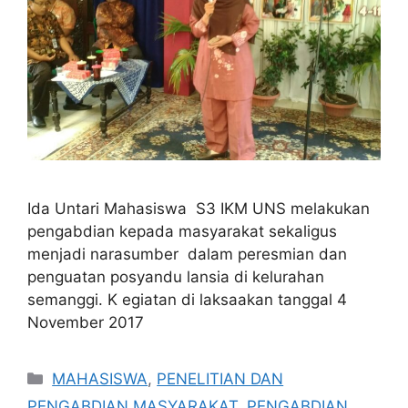
Ida Untari Mahasiswa S3 IKM UNS melakukan
pengabdian kepada masyarakat sekaligus
menjadi narasumber dalam peresmian dan
penguatan posyandu lansia di kelurahan
semanggi. K egiatan di laksaakan tanggal 4
November 2017
Categories
MAHASISWA
,
PENELITIAN DAN
PENGABDIAN MASYARAKAT
,
PENGABDIAN