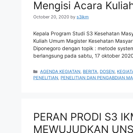
Mengisi Acara Kul
October 20, 2020
by
s3ikm
Kepala Program Studi S3 Kesehatan Masya
Kuliah Umum Magister Kesehatan Masyara
Diponegoro dengan topik : metode system
berlangsung pada sabtu, 17 oktober 2020,
Categories
AGENDA KEGIATAN
,
BERITA
,
DOSEN
,
KEGIAT
PENELITIAN
,
PENELITIAN DAN PENGABDIAN M
PERAN PRODI S3 I
MEWUJUDKAN UNS