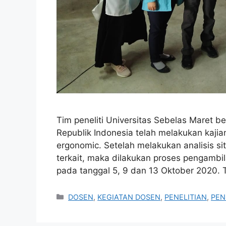
Tim peneliti Universitas Sebelas Maret 
Republik Indonesia telah melakukan kajia
ergonomic. Setelah melakukan analisis si
terkait, maka dilakukan proses pengambi
pada tanggal 5, 9 dan 13 Oktober 2020. Ti
Categories
DOSEN
,
KEGIATAN DOSEN
,
PENELITIAN
,
PEN