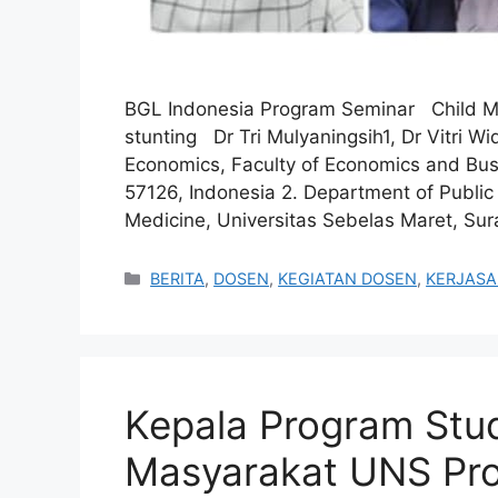
BGL Indonesia Program Seminar Child Maln
stunting Dr Tri Mulyaningsih1, Dr Vitri Wi
Economics, Faculty of Economics and Busi
57126, Indonesia 2. Department of Public
Medicine, Universitas Sebelas Maret, Sur
Categories
BERITA
,
DOSEN
,
KEGIATAN DOSEN
,
KERJAS
Kepala Program Stu
Masyarakat UNS Prof