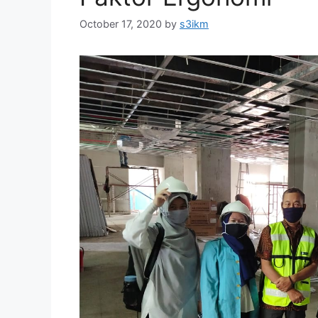
October 17, 2020
by
s3ikm