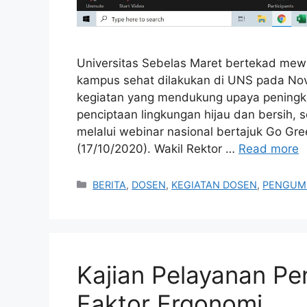
Universitas Sebelas Maret bertekad mew
kampus sehat dilakukan di UNS pada Nov
kegiatan yang mendukung upaya peningka
penciptaan lingkungan hijau dan bersih, 
melalui webinar nasional bertajuk Go Gre
(17/10/2020). Wakil Rektor …
Read more
Categories
BERITA
,
DOSEN
,
KEGIATAN DOSEN
,
PENGU
Kajian Pelayanan Pen
Faktor Ergonomi