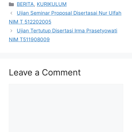
Categories
BERITA
,
KURIKULUM
Ujian Seminar Proposal Disertasai Nur Ulfah
NIM T 512202005
Ujian Tertutup Disertasi Irma Prasetyowati
NIM T511908009
Leave a Comment
Comment