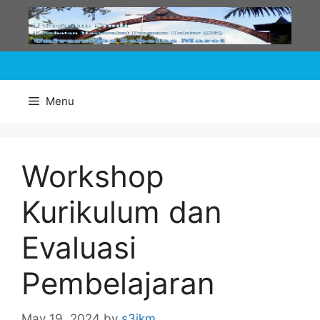
Skip
to
content
Menu
Workshop
Kurikulum dan
Evaluasi
Pembelajaran
May 19, 2024
by
s3ikm